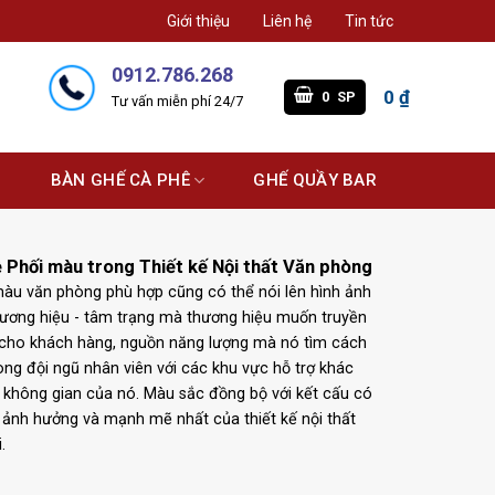
Giới thiệu
Liên hệ
Tin tức
0912.786.268
0
₫
0
SP
Tư vấn miễn phí 24/7
G
BÀN GHẾ CÀ PHÊ
GHẾ QUẦY BAR
ề Phối màu trong Thiết kế Nội thất Văn phòng
màu văn phòng phù hợp cũng có thể nói lên hình ảnh
ương hiệu - tâm trạng mà thương hiệu muốn truyền
cho khách hàng, nguồn năng lượng mà nó tìm cách
rong đội ngũ nhân viên với các khu vực hỗ trợ khác
 không gian của nó. Màu sắc đồng bộ với kết cấu có
tố ảnh hưởng và mạnh mẽ nhất của thiết kế nội thất
.