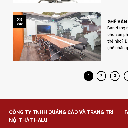
23
GHẾ VĂN
May
Bạn đang m
cho văn ph
thế nào? Đ
ghế chân q
1
2
3
CÔNG TY TNHH QUẢNG CÁO VÀ TRANG TRÍ
F
NỘI THẤT HALU