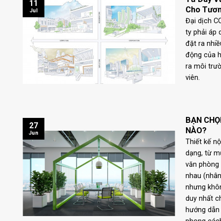
11
Cho Tươn
Jul
Đại dịch C
ty phải áp
đặt ra nhiề
động của h
ra môi trư
viên.
BẠN CHỌ
27
NÀO?
Jun
Thiết kế n
dạng, từ m
văn phòng 
nhau (nhân
nhưng khô
duy nhất ch
hướng dẫn 