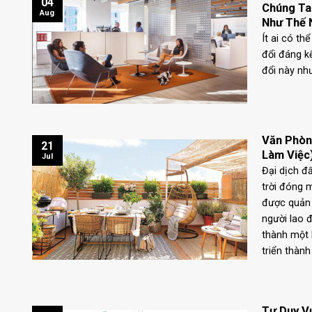
04
Chúng Ta
Aug
Như Thế 
Ít ai có th
đổi đáng k
đổi này nh
Văn Phòn
21
Làm Việc
Jul
Đại dịch đ
trời đóng 
được quản 
người lao 
thành một l
triển thành
Tư Duy V