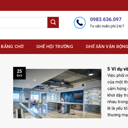
0983.636.097
Tư vấn miễn phí 24/7
 BĂNG CHỜ
GHẾ HỘI TRƯỜNG
GHẾ SÂN VẬN ĐỘN
5 Ví dụ v
25
Việc phối 
Oct
của một th
cảm hứng 
khơi dậy t
nhau trong
lẽ là yếu 
thương mại