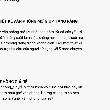
 văn phòng."
HIẾT KẾ VĂN PHÒNG MỞ GIÚP TĂNG NĂNG
kế văn phòng mở tốt nhất bao gồm tất cả các yếu tố
đến năng suất làm việc, chẳng hạn như sự thoải mái,
à sự thoáng đãng trong không gian. Tạo một thiết kế
 hỗ trợ nhu cầu của người sử dụng với 5 mẹo chuyên
.
 PHÒNG GIÁ RẺ
hòng_giá_rẻ Một từ khóa vô cùng hot hiện nay khi
 tìm mua ghế văn phòng! Nhưng chúng ta có nên
ế nào là #ghế_văn_phòng_giá_rẻ?