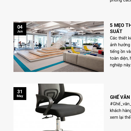
phong cách
5 MẸO T
04
SUẤT
Jun
Các thiết 
ảnh hưởng 
tiếng ồn v
toàn diện,
nghiệp này
31
May
GHẾ VĂN
#Ghế_văn_p
khách hàng
xem lại th