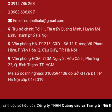
0912.786.268
0983.636.097
Email: noithathalu@gmail.com
Trụ sở chính: Tổ 11, Thị trấn Quang Minh, Huyện Mê
Linh, Thành phố Hà Nội
Văn phòng HN: P1213, G3D - Số 11 Đường Vũ Phạm
Hàm, P. Yên Hòa, Q. Cầu Giấy, TP. Hà Nội
Văn phòng HCM: 720A Nguyễn Hữu Cảnh, Phường
22, Q. Bình Thạnh, TP. HCM
Mã số doanh nghiệp: 0108594408 do Sở KH và ĐT TP
Hà Nội cấp 01/2019
n và thuộc sở hữu của
Công ty TNHH Quảng cáo và Trang trí Nội t