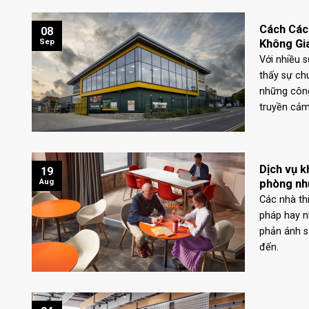
Cách Các
08
Không Gi
Sep
Với nhiều s
thấy sự ch
những công
truyền cảm
Dịch vụ k
19
phòng nh
Aug
Các nhà th
pháp hay 
phản ánh s
đến.