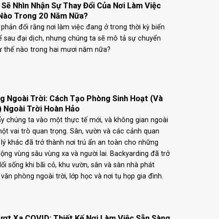
 Sẽ Nhìn Nhận Sự Thay Đổi Của Nơi Làm Việc
Nào Trong 20 Năm Nữa?
ể phản đối rằng nơi làm việc đang ở trong thời kỳ biến
ể sau đại dịch, nhưng chúng ta sẽ mô tả sự chuyển
ư thế nào trong hai mươi năm nữa?
g Ngoài Trời: Cách Tạo Phòng Sinh Hoạt (Và
) Ngoài Trời Hoàn Hảo
ẩy chúng ta vào một thực tế mới, và không gian ngoài
một vai trò quan trọng. Sân, vườn và các cảnh quan
lý khác đã trở thành nơi trú ẩn an toàn cho những
động vùng sâu vùng xa và người lai. Backyarding đã trở
ối sống khi bãi cỏ, khu vườn, sân và sàn nhà phát
 văn phòng ngoài trời, lớp học và nơi tụ họp gia đình.
ượt Xa COVID: Thiết Kế Nơi Làm Việc Sẵn Sàng