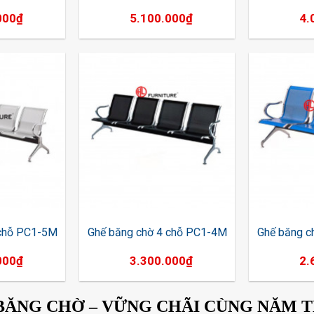
000
₫
5.100.000
₫
4.
 chỗ PC1-5M
Ghế băng chờ 4 chỗ PC1-4M
Ghế băng c
000
₫
3.300.000
₫
2.
BĂNG CHỜ – VỮNG CHÃI CÙNG NĂM 