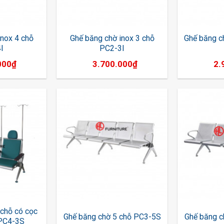
inox 4 chỗ
Ghế băng chờ inox 3 chỗ
Ghế băng c
I
PC2-3I
000
₫
3.700.000
₫
2.
 chỗ có cọc
Ghế băng chờ 5 chỗ PC3-5S
Ghế băng c
 PC4-3S