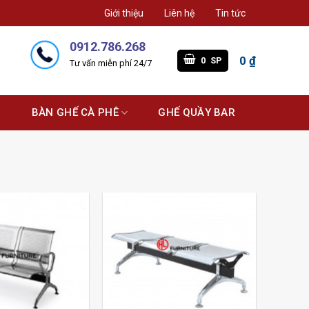
Giới thiệu
Liên hệ
Tin tức
0912.786.268
0
₫
0
SP
Tư vấn miễn phí 24/7
G
BÀN GHẾ CÀ PHÊ
GHẾ QUẦY BAR