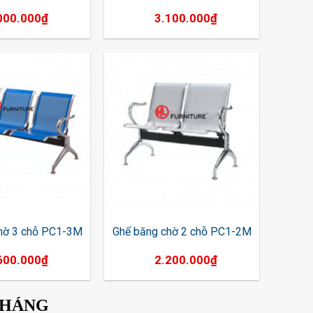
000.000
₫
3.100.000
₫
hờ 3 chỗ PC1-3M
Ghế băng chờ 2 chỗ PC1-2M
600.000
₫
2.200.000
₫
THÁNG