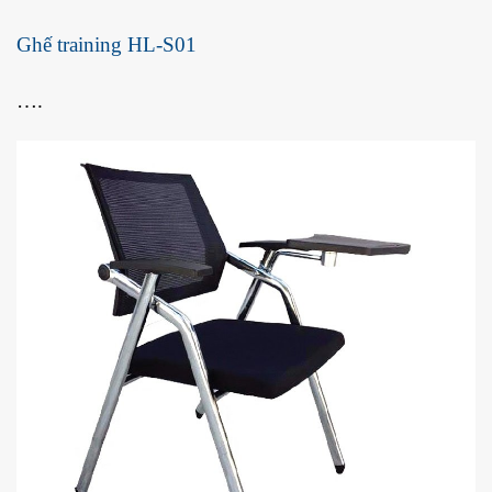
Ghế training HL-S01
….